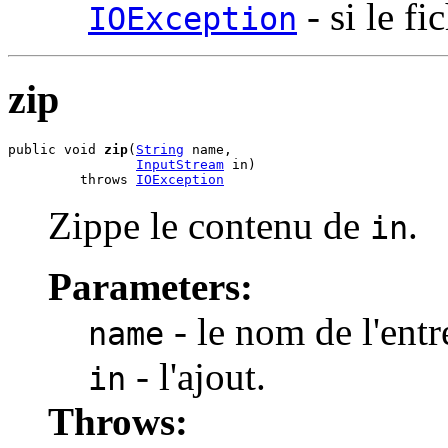
- si le fi
IOException
zip
public void 
zip
(
String
 name,

InputStream
 in)

         throws 
IOException
Zippe le contenu de
.
in
Parameters:
- le nom de l'entr
name
- l'ajout.
in
Throws: