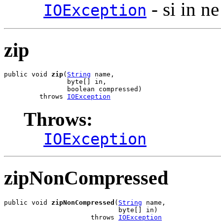
- si in ne
IOException
zip
public void 
zip
(
String
 name,

                byte[] in,

                boolean compressed)

         throws 
IOException
Throws:
IOException
zipNonCompressed
public void 
zipNonCompressed
(
String
 name,

                             byte[] in)

                      throws 
IOException