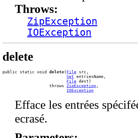
Throws:
ZipException
IOException
delete
public static void 
delete
(
File
 src,

Set
 entriesName,

File
 dest)

                   throws 
ZipException
,

IOException
Efface les entrées spécifée
ecrasé.
Parameters: