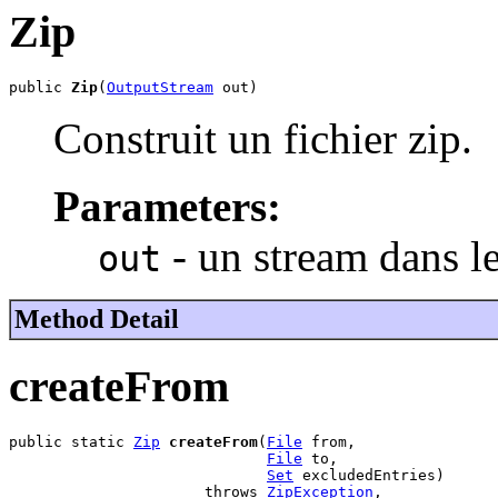
Zip
public 
Zip
(
OutputStream
 out)
Construit un fichier zip.
Parameters:
- un stream dans le
out
Method Detail
createFrom
public static 
Zip
createFrom
(
File
 from,

File
 to,

Set
 excludedEntries)

                      throws 
ZipException
,
