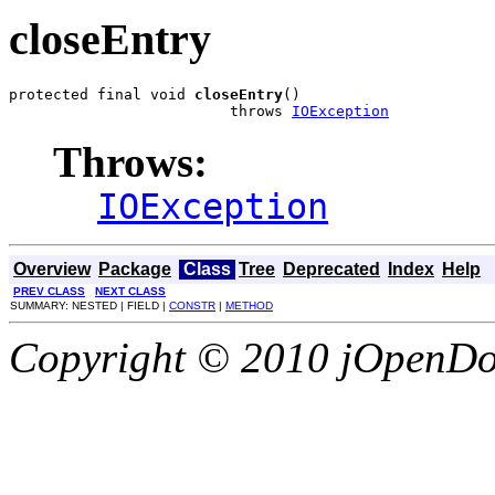
closeEntry
protected final void 
closeEntry
()

                         throws 
IOException
Throws:
IOException
Overview
Package
Class
Tree
Deprecated
Index
Help
PREV CLASS
NEXT CLASS
SUMMARY: NESTED | FIELD |
CONSTR
|
METHOD
Copyright © 2010 jOpenDoc