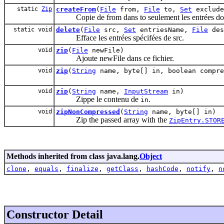
static
Zip
createFrom
(
File
from,
File
to,
Set
exclude
Copie de from dans to seulement les entrées dont
static void
delete
(
File
src,
Set
entriesName,
File
des
Efface les entrées spécifées de src.
void
zip
(
File
newFile)
Ajoute newFile dans ce fichier.
void
zip
(
String
name, byte[] in, boolean compre
void
zip
(
String
name,
InputStream
in)
Zippe le contenu de
.
in
void
zipNonCompressed
(
String
name, byte[] in)
Zip the passed array with the
ZipEntry.STOR
Methods inherited from class java.lang.
Object
clone
,
equals
,
finalize
,
getClass
,
hashCode
,
notify
,
n
Constructor Detail