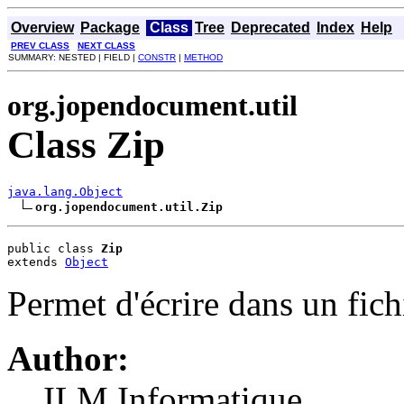
Overview
Package
Class
Tree
Deprecated
Index
Help
PREV CLASS
NEXT CLASS
SUMMARY: NESTED | FIELD |
CONSTR
|
METHOD
org.jopendocument.util
Class Zip
java.lang.Object
org.jopendocument.util.Zip
public class 
Zip
extends 
Object
Permet d'écrire dans un fich
Author:
ILM Informatique