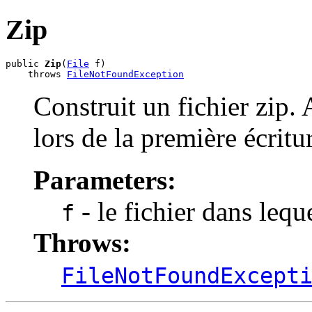
Zip
public 
Zip
(
File
 f)

    throws 
FileNotFoundException
Construit un fichier zip.
lors de la première écritu
Parameters:
- le fichier dans lequ
f
Throws:
FileNotFoundExcept