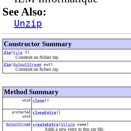
See Also:
Unzip
Constructor Summary
Zip
(
File
f)
Construit un fichier zip.
Zip
(
OutputStream
out)
Construit un fichier zip.
Method Summary
void
close
()
protected
closeEntry
()
void
OutputStream
createEntry
(
String
name)
Adds a new entry to this zip file.