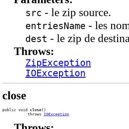
- le zip source.
src
- les nom
entriesName
- le zip de destin
dest
Throws:
ZipException
IOException
close
public void 
close
()

           throws 
IOException
Throws: